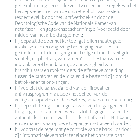
geheimhouding – zoals die voortvloeien uit de regels van het
beroepsgeheim en van de discretieplicht vastgesteld
respectievelijk door het Strafwetboek en door de
Deontologische Code van de Nationale Kamer van
notarissen – en gegevensbescherming: bijvoorbeeld door
middel van het arbeidsreglement;
hij bepaalt de door het kantoor getroffen maatregelen
inzake fysieke en omgevingsbeveiliging, zoals, en niet
gelimiteerd tot, de toegang met badge of met beveiligde
sleutels, de plaatsing van camera’s, het bestaan van een
inbraak- en/of brandalarm, de aanwezigheid van
brandblussers en rookmelders, de effectieve scheiding
tussen de kantoren en de lokalen die bestemd zijn om de
betrokkenen te ontvangen;
hij voorziet de aanwezigheid van een firewall en
antivirusprogramma alsook het beheer van de
veiligheidsupdates op de desktops, servers en apparatuur;
hij bepaalt de logische regels inzake zijn toegangen en de
toegangen van zijn medewerkers tot de gegevens van de
authentieke bronnen via de eID-kaart of via de eNot-kaart,
en de manier waarop deze toegangen getraceerd worden;
hij voorziet de regelmatige controle van de back-ups door
zijn informaticaleverancier teneinde het onherstelbaar