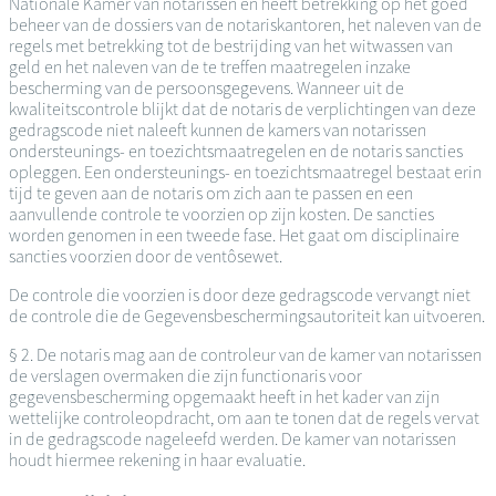
Nationale Kamer van notarissen en heeft betrekking op het goed
beheer van de dossiers van de notariskantoren, het naleven van de
regels met betrekking tot de bestrijding van het witwassen van
geld en het naleven van de te treffen maatregelen inzake
bescherming van de persoonsgegevens. Wanneer uit de
kwaliteitscontrole blijkt dat de notaris de verplichtingen van deze
gedragscode niet naleeft kunnen de kamers van notarissen
ondersteunings- en toezichtsmaatregelen en de notaris sancties
opleggen. Een ondersteunings- en toezichtsmaatregel bestaat erin
tijd te geven aan de notaris om zich aan te passen en een
aanvullende controle te voorzien op zijn kosten. De sancties
worden genomen in een tweede fase. Het gaat om disciplinaire
sancties voorzien door de ventôsewet.
De controle die voorzien is door deze gedragscode vervangt niet
de controle die de Gegevensbeschermingsautoriteit kan uitvoeren.
§ 2. De notaris mag aan de controleur van de kamer van notarissen
de verslagen overmaken die zijn functionaris voor
gegevensbescherming opgemaakt heeft in het kader van zijn
wettelijke controleopdracht, om aan te tonen dat de regels vervat
in de gedragscode nageleefd werden. De kamer van notarissen
houdt hiermee rekening in haar evaluatie.