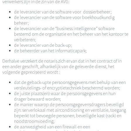
verwerkers zijn in de zin van de AVG:
de leverancier van de software voor dossierbeheer;
de leverancier van de software voor boekhoudkundig
beheer;
de leverancier van de “business intelligence” software
bestemd om de organisatie en het beheer van het kantoor te
verbeteren;
de leverancier van de back-up;
de beheerder van het informaticapark;
Derhalve verzekert de notaris zich ervan dat in het contract of in
een ander geschrift, afhankelijk van de geleverde dienst, het
volgende gepreciseerd wordt :
dat de geback-upte persoonsgegevens met behulp van een
versleutelings- of encryptietechniek beschermd worden;
de juiste plaats(en) waar de persoonsgegevens en hun
drager bewaard worden;
de manier waarop de persoonsgegevensdragers beveiligd
zijn: serverlokaal met airconditioning en ventilatie, toegang
beperkt tot bevoegde personen, beveiligde kast (rack) en
noodstroomvoeding;
de aanwezigheid van een firewall en een