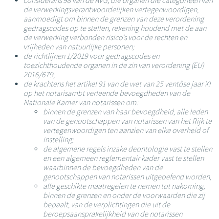
considerans 98 van de AVG, die organen die categorieën van
de verwerkingsverantwoordelijken vertegenwoordigen,
aanmoedigt om binnen de grenzen van deze verordening
gedragscodes op te stellen, rekening houdend met de aan
de verwerking verbonden risico's voor de rechten en
vrijheden van natuurlijke personen;
de richtlijnen 1/2019 voor gedragscodes en
toezichthoudende organen in de zin van verordening (EU)
2016/679;
de krachtens het artikel 91 van de wet van 25 ventôse jaar XI
op het notarisambt verleende bevoegdheden van de
Nationale Kamer van notarissen om:
binnen de grenzen van haar bevoegdheid, alle leden
van de genootschappen van notarissen van het Rijk te
vertegenwoordigen ten aanzien van elke overheid of
instelling;
de algemene regels inzake deontologie vast te stellen
en een algemeen reglementair kader vast te stellen
waarbinnen de bevoegdheden van de
genootschappen van notarissen uitgeoefend worden,
alle geschikte maatregelen te nemen tot nakoming,
binnen de grenzen en onder de voorwaarden die zij
bepaalt, van de verplichtingen die uit de
beroepsaansprakelijkheid van de notarissen