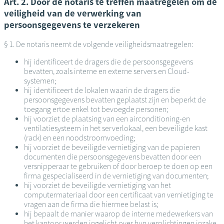
Art. 2. Door de notaris te treffen maatregelen om de
veiligheid van de verwerking van
persoonsgegevens te verzekeren
§ 1. De notaris neemt de volgende veiligheidsmaatregelen:
hij identificeert de dragers die de persoonsgegevens
bevatten, zoals interne en externe servers en Cloud-
systemen;
hij identificeert de lokalen waarin de dragers die
persoonsgegevens bevatten geplaatst zijn en beperkt de
toegang ertoe enkel tot bevoegde personen;
hij voorziet de plaatsing van een airconditioning-en
ventilatiesysteem in het serverlokaal, een beveiligde kast
(rack) en een noodstroomvoeding;
hij voorziet de beveiligde vernietiging van de papieren
documenten die persoonsgegevens bevatten door een
versnipperaar te gebruiken of door beroep te doen op een
firma gespecialiseerd in de vernietiging van documenten;
hij voorziet de beveiligde vernietiging van het
computermateriaal door een certificaat van vernietiging te
vragen aan de firma die hiermee belast is;
hij bepaalt de manier waarop de interne medewerkers van
het kantoor werden ingelicht over hun verplichtingen inzake