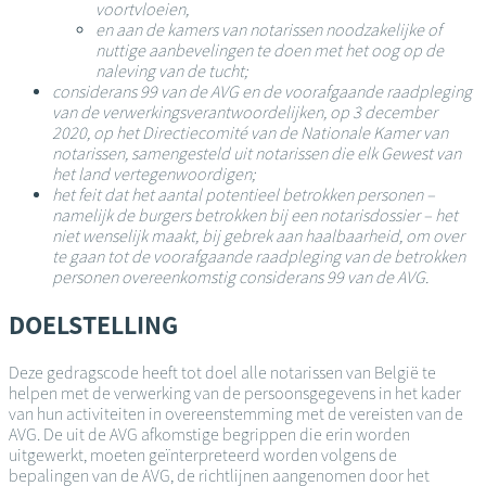
voortvloeien,
en aan de kamers van notarissen noodzakelijke of
nuttige aanbevelingen te doen met het oog op de
naleving van de tucht;
considerans 99 van de AVG en de voorafgaande raadpleging
van de verwerkingsverantwoordelijken, op 3 december
2020, op het Directiecomité van de Nationale Kamer van
notarissen, samengesteld uit notarissen die elk Gewest van
het land vertegenwoordigen;
het feit dat het aantal potentieel betrokken personen –
namelijk de burgers betrokken bij een notarisdossier – het
niet wenselijk maakt, bij gebrek aan haalbaarheid, om over
te gaan tot de voorafgaande raadpleging van de betrokken
personen overeenkomstig considerans 99 van de AVG.
DOELSTELLING
Deze gedragscode heeft tot doel alle notarissen van België te
helpen met de verwerking van de persoonsgegevens in het kader
van hun activiteiten in overeenstemming met de vereisten van de
AVG. De uit de AVG afkomstige begrippen die erin worden
uitgewerkt, moeten geïnterpreteerd worden volgens de
bepalingen van de AVG, de richtlijnen aangenomen door het